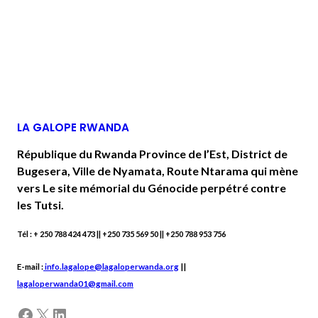
LA GALOPE RWANDA
République du Rwanda Province de l’Est, District de
Bugesera, Ville de Nyamata, Route Ntarama qui mène
vers Le site mémorial du Génocide perpétré contre
les Tutsi.
Tél : + 250 788 424 473 || +250 735 569 50 || +250 788 953 756
E-mail :
info.lagalope@lagaloperwanda.org
||
lagaloperwanda01@gmail.com
Facebook
X
LinkedIn