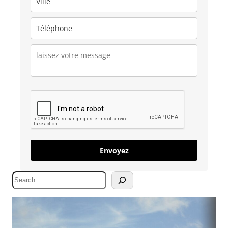
Envoyez
S
e
a
r
c