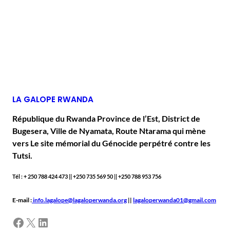
LA GALOPE RWANDA
République du Rwanda Province de l’Est, District de
Bugesera, Ville de Nyamata, Route Ntarama qui mène
vers Le site mémorial du Génocide perpétré contre les
Tutsi.
Tél : + 250 788 424 473 || +250 735 569 50 || +250 788 953 756
E-mail :
info.lagalope@lagaloperwanda.org
||
lagaloperwanda01@gmail.com
Facebook
X
LinkedIn