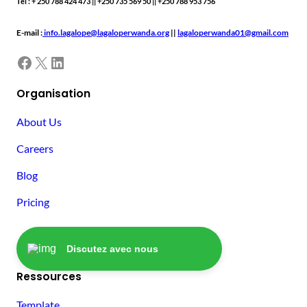
Tél : + 250 788 424 473 || +250 735 569 50 || +250 788 953 756
E-mail :
info.lagalope@lagaloperwanda.org
||
lagaloperwanda01@gmail.com
Facebook
X
LinkedIn
Organisation
About Us
Careers
Blog
Pricing
Discutez avec nous
Ressources
Template