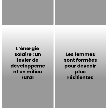
L’énergie
solaire : un
Les femmes
levier de
sont formées
développeme
pour devenir
nt en milieu
plus
rural
résilientes