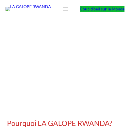
Skip
Coup d’oeil sur le Monde
to
content
Pourquoi LA GALOPE RWANDA?